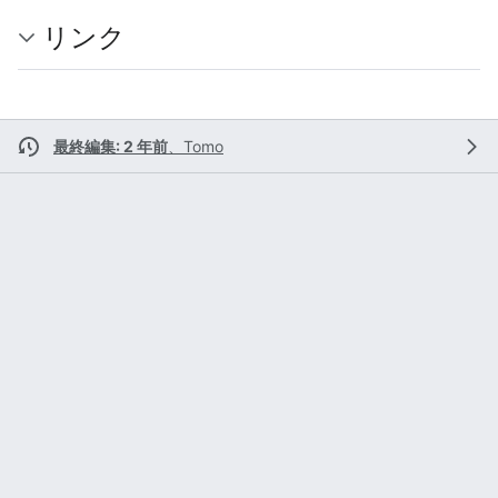
リンク
最終編集: 2 年前
、
Tomo