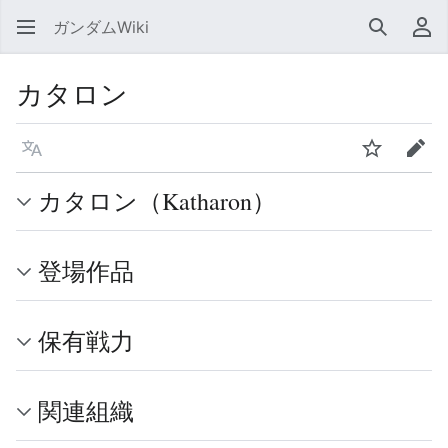
ガンダムWiki
検索
利
カタロン
言語
ウォッチ
編集
カタロン（Katharon）
登場作品
保有戦力
関連組織